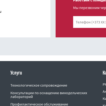
Работаем с понедел
Мы перезвоним чере
u
Телефон
Услуги
К
P
Технологическое сопровождение
А
Консультации по оснащению винодельческих
лабораторий
К
Профилактическое обслуживание
К