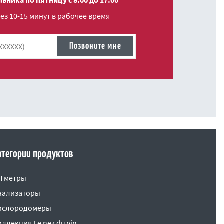
ьника по пятницу с 8:00 до 17:00
з 10-15 минут в рабочее время
атегории продуктов
H метры
нализаторы
ислородомеры
оллекция Le nez du vin