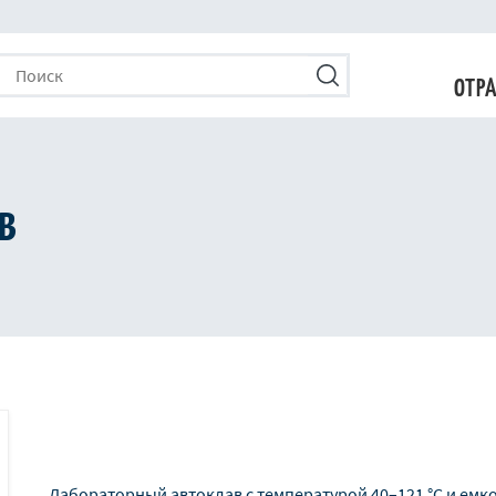
Поиск
Поиск
ОТР
в
Лабораторный автоклав с температурой 40–121 °C и емкос