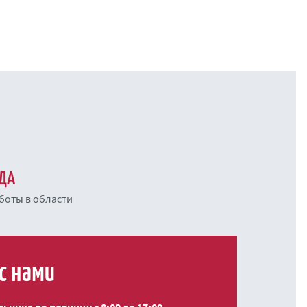
НДА
боты в области
с нами