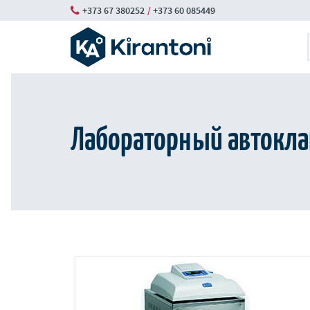
Skip
+373 67 380252
/
+373 60 085449
to
main
content
Лабораторный автокла