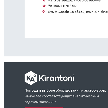
+373 67 380252
/
+373 60 085449
"KIRANTONI" SRL
Str. M.Costin 18 of.132, mun. Chisina
Помощь в выборе оборудования и аксессуаров,
наиболее соответствующих аналитическим
задачам заказчика.