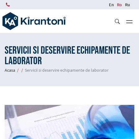
Skip
En
Ro
Ru
to
main
content
Servicii si deservire echipamente de
laborator
Breadcrumb
Acasa
Servicii si deservire echipamente de laborator