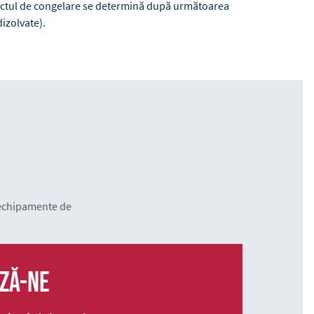
Punctul de congelare se determină după următoarea
izolvate).
 echipamente de
ză-ne