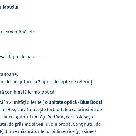
r laptelui
urt, smântână, etc.
at, lapte de oaie.. .
 butoane.
cte cu ajutorul a 2 tipuri de lapte de referinţă.
ră combinată termo-optică.
în 2 unităţi diferite (
o unitate optică - Blue Box şi
 Blue Box, care foloseşte turbiditatea ca principiu de
iar cu ajutorul unităţii RedBox , care foloseşte
utul de grăsime şi SNF-ul din probă. Conţinutul de
 F) dintre măsurătorile turbidimetrice (grăsime +