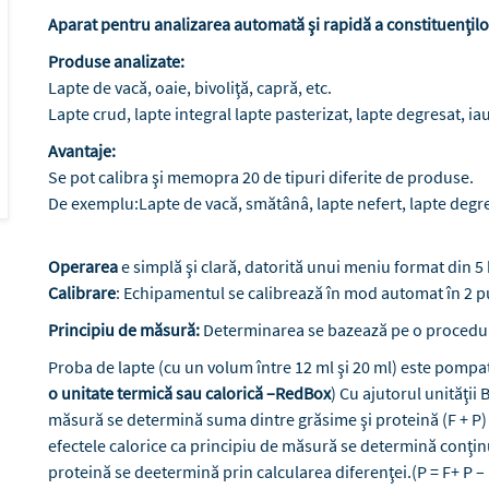
Aparat pentru analizarea automată şi rapidă a constituenţilo
Produse analizate:
Lapte de vacă, oaie, bivoliţă, capră, etc.
Lapte crud, lapte integral lapte pasterizat, lapte degresat, ia
Avantaje:
Se pot calibra şi memopra 20 de tipuri diferite de produse.
De exemplu:Lapte de vacă, smătânâ, lapte nefert, lapte degres
Operarea
e simplă şi clară, datorită unui meniu format din 5
Calibrare
: Echipamentul se calibrează în mod automat în 2 pun
Principiu de măsură:
Determinarea se bazează pe o procedu
Proba de lapte (cu un volum între 12 ml şi 20 ml) este pompată 
o unitate termică sau calorică –RedBox
) Cu ajutorul unităţii
măsură se determină suma dintre grăsime şi proteină (F + P) , 
efectele calorice ca principiu de măsură se determină conţin
proteină se deetermină prin calcularea diferenţei.(P = F+ P –