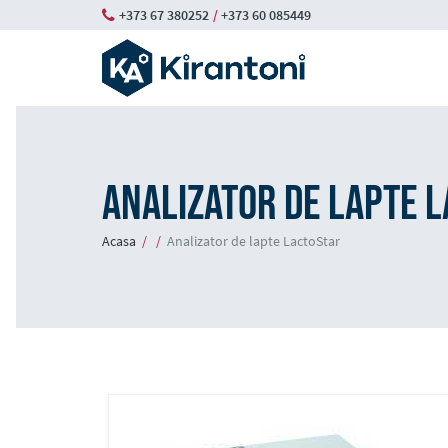
Skip
+373 67 380252
/
+373 60 085449
to
main
content
Analizator de lapte 
Breadcrumb
Acasa
Analizator de lapte LactoStar