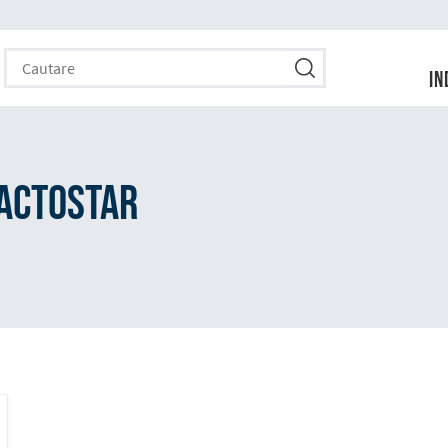
Cautare
Cautare
In
LactoStar