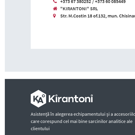
+373 67 380252
/
+373 60 085449
"KIRANTONI" SRL
Str. M.Costin 18 of.132, mun. Chisina
Asistență în alegerea echipamentului și a accesoriilo
care corespund cel mai bine sarcinilor analitice ale
clientului