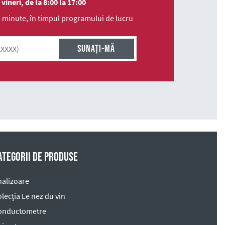
ineri, de la 8:00 la 17:00
 minute, în timpul programului de lucru
ategorii de produse
nalizoare
lecția Le nez du vin
onductometre