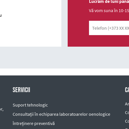
Lucrăm de luni până v
Vă vom suna în 10-15
u
Telefon
Servicii
C
A
Suport tehnologic
r,
Co
Consultații în echiparea laboratoarelor oenologice
C
Întreținere preventivă